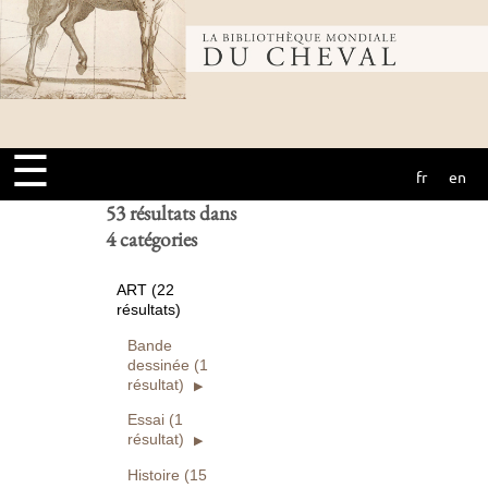
Bibliothèque
Ouvrages
numérisés seuls
Rechercher
mondiale du
Réinitialiser
☰
fr
en
cheval
53 résultats dans
4 catégories
ART (22
résultats)
Bande
dessinée (1
résultat)
Essai (1
résultat)
Histoire (15