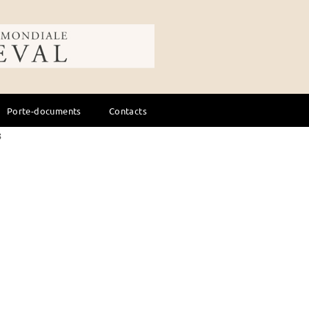
ale du cheval
Réinitialiser
Porte-documents
Contacts
s