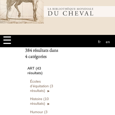
Bibliothèque
Ouvrages
numérisés seuls
Rechercher
mondiale du
Réinitialiser
☰
fr
en
cheval
384 résultats dans
4 catégories
ART (43
résultats)
Écoles
d’équitation (3
résultats)
Histoire (10
résultats)
Humour (3