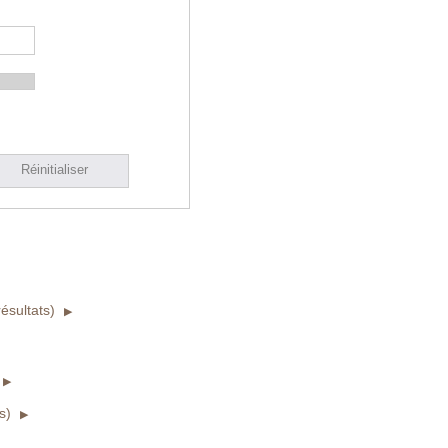
Réinitialiser
ésultats)
s)