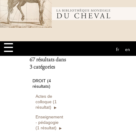
Bibliothèque
Ouvrages
numérisés seuls
Rechercher
mondiale du
Réinitialiser
☰
fr
en
cheval
67 résultats dans
3 catégories
DROIT (4
résultats)
Actes de
colloque (1
résultat)
Enseignement
- pédagogie
(1 résultat)