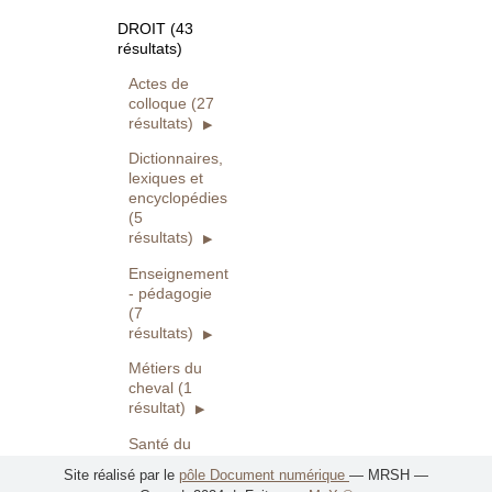
DROIT (43
résultats)
Actes de
colloque (27
résultats)
Dictionnaires,
lexiques et
encyclopédies
(5
résultats)
Enseignement
- pédagogie
(7
résultats)
Métiers du
cheval (1
résultat)
Santé du
cavalier (3
Site réalisé par le
pôle Document numérique
— MRSH —
résultats)