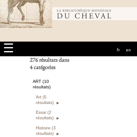
Bibliothèque
Ouvrages
numérisés seuls
Rechercher
mondiale du
Réinitialiser
☰
fr
en
cheval
276 résultats dans
4 catégories
ART (10
résultats)
Art (5
résultats)
Essai (2
résultats)
Histoire (3
résultats)