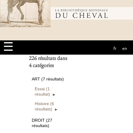
Bibliothèque
Ouvrages
numérisés seuls
Rechercher
mondiale du
Réinitialiser
☰
fr
en
cheval
226 résultats dans
4 catégories
ART (7 résultats)
Essai (1
résultat)
Histoire (6
résultats)
DROIT (27
résultats)