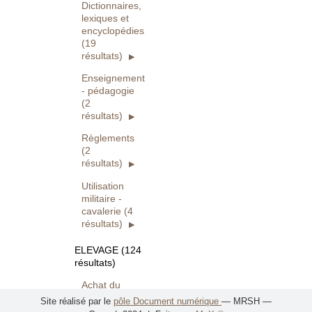
Dictionnaires,
lexiques et
encyclopédies
(19
résultats)
Enseignement
- pédagogie
(2
résultats)
Règlements
(2
résultats)
Utilisation
militaire -
cavalerie (4
résultats)
ELEVAGE (124
résultats)
Achat du
cheval, être
Site réalisé par le
pôle Document numérique
— MRSH —
propriétaire (4