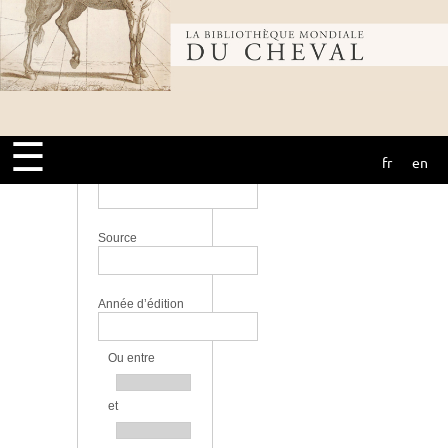
perfectionnement
Bibliothèque
Lieu
mondiale du
Langue
☰
fr
en
cheval
Bibliothèque
Source
Année d’édition
Ou entre
et