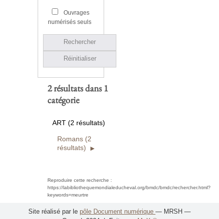
Ouvrages
numérisés seuls
Rechercher
Réinitialiser
2 résultats dans 1
catégorie
ART (2 résultats)
Romans (2
résultats)
Reproduire cette recherche :
https://labibliothequemondialeducheval.org/bmdc/bmdc/rechercher.html?
keywords=meurtre
Site réalisé par le
pôle Document numérique
— MRSH —