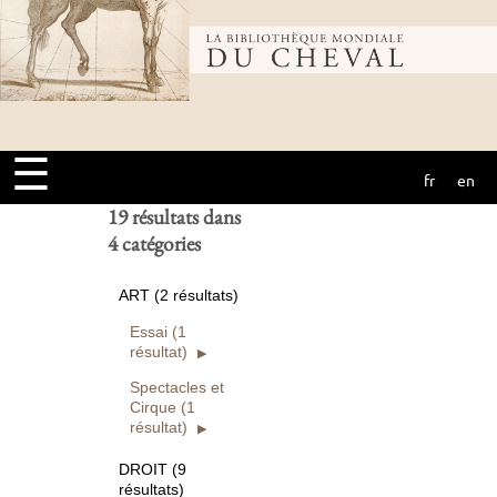
Bibliothèque
Ouvrages
numérisés seuls
Rechercher
mondiale du
Réinitialiser
☰
fr
en
cheval
19 résultats dans
4 catégories
ART (2 résultats)
Essai (1
résultat)
Spectacles et
Cirque (1
résultat)
DROIT (9
résultats)