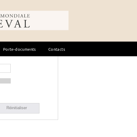
ale du cheval
Porte-documents
Contacts
Réinitialiser