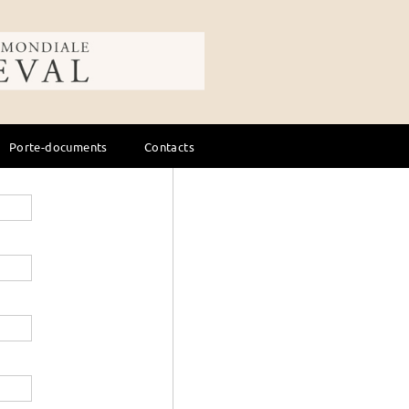
Art - Littérature
ale du cheval
Droit - Formatio
Élevage - soins
Équitation, cours
Porte-documents
Contacts