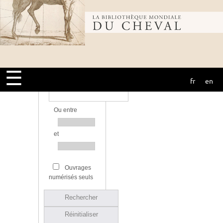
Bibliothèque
Bibliothèque
mondiale du
Source
☰
fr
en
cheval
Année d’édition
Ou entre
et
Ouvrages
numérisés seuls
Rechercher
Réinitialiser