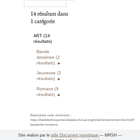
14 résultats dans
1 catégorie
ART (14
résultats)
Bande
dessinée (2
résultats)
Jeunesse (3
résultats)
Romans (9
résultats)
Reproduire cette recherche :
https://labibliothequemondialeducheval.org/bmdc/bmdc/rechercher.html?
keywords=romance
Site réalisé par le
pôle Document numérique
— MRSH —