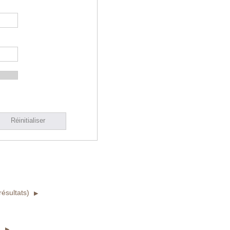
Réinitialiser
ésultats)
)