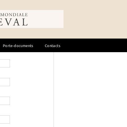
Élevage - soins
Équitation, cours
ale du cheval
Porte-documents
Contacts