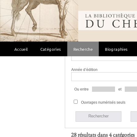
Langue
Bibliothèque mondi
Bibliothèque
Accueil
Catégories
Recherche
Biographies
Source
Année d’édition
Ou entre
et
Ouvrages numérisés seuls
Rechercher
28 résultats dans 4 catégories