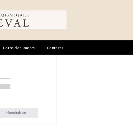
ale du cheval
Porte-documents
Contacts
Réinitialiser