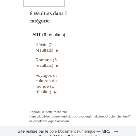
6 résultats dans 1
catégorie
ART (6 résultats)
Récits (2
résultats)
Romans (3
résultats)
Voyages et
cultures du
monde (1
résultat)
Reproduire cette recherche :
https://labibliothequemondialeducheval.org/bmdc/bmdc/rechercher.html?
keywords=voyage+initiatique
Site réalisé par le
pôle Document numérique
— MRSH —