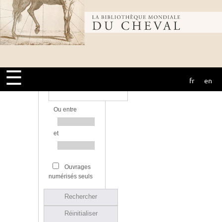
Bibliothèque
Bibliothèque
mondiale du
Source
☰
fr
en
cheval
Année d’édition
Ou entre
et
Ouvrages
numérisés seuls
Rechercher
Réinitialiser