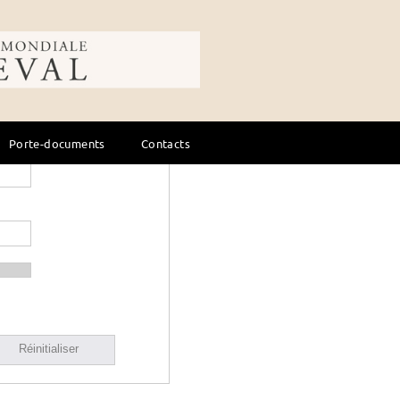
ale du cheval
Porte-documents
Contacts
Réinitialiser