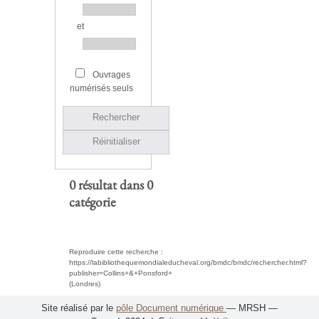
et
Ouvrages
numérisés seuls
Rechercher
Réinitialiser
0 résultat dans 0
catégorie
Reproduire cette recherche :
https://labibliothequemondialeducheval.org/bmdc/bmdc/rechercher.html?
publisher=Collins+&+Ponsford+
(Londres)
Site réalisé par le
pôle Document numérique
— MRSH —