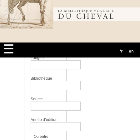
Équitation,
courses -
Bibliothèque
Collection
initiation,
perfectionnement
mondiale du
Lieu
☰
fr
en
cheval
Langue
Bibliothèque
Source
Année d’édition
Ou entre