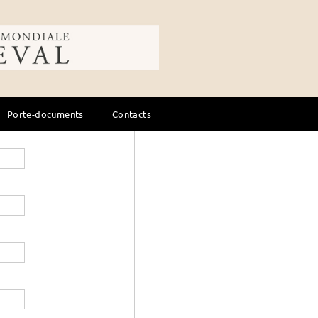
Élevage - soins
Équitation, cours
ale du cheval
Porte-documents
Contacts