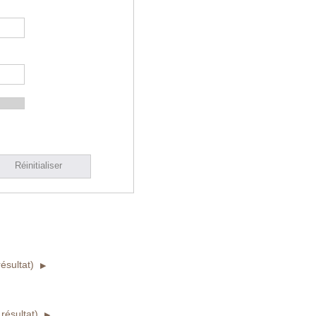
Réinitialiser
ésultat)
résultat)