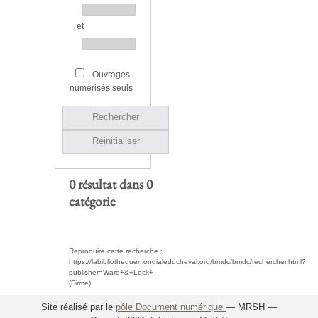
et
Ouvrages
numérisés seuls
Rechercher
Réinitialiser
0 résultat dans 0
catégorie
Reproduire cette recherche :
https://labibliothequemondialeducheval.org/bmdc/bmdc/rechercher.html?
publisher=Ward+&+Lock+
(Firme)
Site réalisé par le
pôle Document numérique
— MRSH —