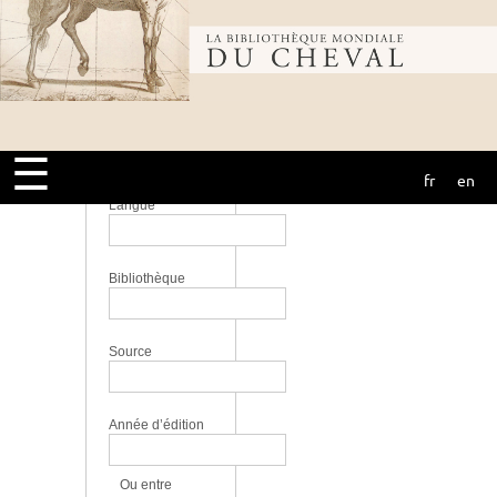
Équitation,
courses -
Bibliothèque
Collection
initiation,
perfectionnement
mondiale du
Lieu
☰
fr
en
cheval
Langue
Bibliothèque
Source
Année d’édition
Ou entre