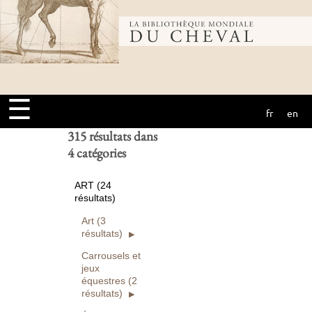
Bibliothèque
Ouvrages
numérisés seuls
Rechercher
mondiale du
Réinitialiser
☰
fr
en
cheval
315 résultats dans
4 catégories
ART (24
résultats)
Art (3
résultats)
Carrousels et
jeux
équestres (2
résultats)