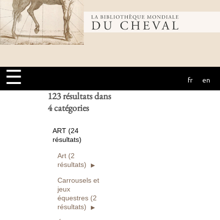
Bibliothèque
Ouvrages
numérisés seuls
Rechercher
mondiale du
Réinitialiser
☰
fr
en
cheval
123 résultats dans
4 catégories
ART (24
résultats)
Art (2
résultats)
Carrousels et
jeux
équestres (2
résultats)