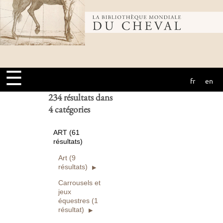
Bibliothèque
Ouvrages
numérisés seuls
Rechercher
mondiale du
Réinitialiser
☰
fr
en
cheval
234 résultats dans
4 catégories
ART (61
résultats)
Art (9
résultats)
Carrousels et
jeux
équestres (1
résultat)