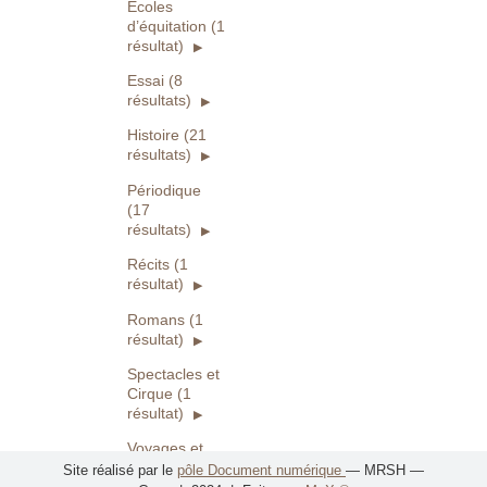
Écoles
d’équitation (1
résultat)
Essai (8
résultats)
Histoire (21
résultats)
Périodique
(17
résultats)
Récits (1
résultat)
Romans (1
résultat)
Spectacles et
Cirque (1
résultat)
Voyages et
cultures du
Site réalisé par le
pôle Document numérique
— MRSH —