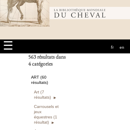
Bibliothèque
Ouvrages
numérisés seuls
Rechercher
mondiale du
Réinitialiser
☰
fr
en
cheval
563 résultats dans
4 catégories
ART (60
résultats)
Art (7
résultats)
Carrousels et
jeux
équestres (1
résultat)