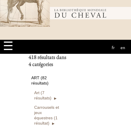
Bibliothèque
Ouvrages
numérisés seuls
Rechercher
mondiale du
Réinitialiser
☰
fr
en
cheval
418 résultats dans
4 catégories
ART (82
résultats)
Art (7
résultats)
Carrousels et
jeux
équestres (1
résultat)