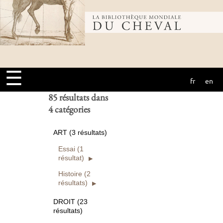
Bibliothèque
Ouvrages
numérisés seuls
Rechercher
mondiale du
Réinitialiser
☰
fr
en
cheval
85 résultats dans
4 catégories
ART (3 résultats)
Essai (1
résultat)
Histoire (2
résultats)
DROIT (23
résultats)