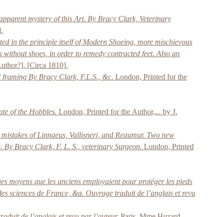
apparent mystery of this Art. By Bracy Clark, Veterinary
.
ted in the principle itself of Modern Shoeing, more mischievous
 without shoes, in order to remedy contracted feet. Also an
uthor?], [Circa 1810].
al framing By Bracy Clark, F.L.S., &c.
London, Printed for the
ate of the Hobbles.
London, Printed for the Author,... by J.
e mistakes of Linnaeus, Vallisneri, and Reaumur. Two new
. By Bracy Clark, F. L. S., veterinary Surgeon.
London, Printed
lques moyens que les anciens employaient pour protéger les pieds
 des sciences de France, &a. Ouvrage traduit de l’anglais et revu
aduit de l’anglais et revu par l’auteur.
Paris, Mme Huzard,