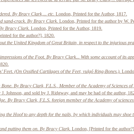
idered. By Bracy Clark,... etc.
London, Printed for the Author, 1817.
med sand-crack. By Bracy Clark.
London, Printed for the author by W. Pe
By Bracy Clark.
London, Printed for the Author, 1819.
inted for the author?], 1820.
the United Kingdom of Great Britain, in respect to the injurious pract
mpressions of the Foot. By Bracy Clark... With some account of its app
1820.
Feet. (On Ossified Cartilages of the Feet, vulgó Ring-Bones.).
London
 Bone. By Bracy Clark, F.L.S., Member of the Academy of Sciences of
 J. Johnson, and sold by J. Ridgway, and may be had of the author, 18
e. By Bracy Clark, F.L.S. foreign member of the Academy of sciences o
ng the Hoof to any depth for the nails, by which individuals may shoe
 and putting them on. By Bracy Clark.
London, [Printed for the author?