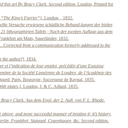
f this art By Bracy Clark. Second edition.
London, Printed for
 “The King’s Farrier”].
London, , 1832.
ellte Versuche erwiesene schädliche Behand-lungen der bisher
21 lithographirten Tafeln ; Nach der zweiten Auflage aus dem
rankfurt am Main, Sauerländer, 1832.
 ... Corrected from a communication formerly addressed to the
 the author?], 1834.
r et l’indication de leur emploi, précédée d’une Esquisse
, membre de la Société Linnéenne de Londres, de l’Académie des
tgard.
Paris, Bourayne, Successeur de Raynal, 1835.
ith plates.].
London, J. & C. Adlard, 1835.
racy Clark. Aus dem Engl. der 2. Aufl. von F. L. Rhode.
 above, and more successful manner of treating it; it’s history,
Berlin, Frankfort, Stutgard, Copenhagen, &c. Second edition.