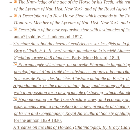
–
The Knowledge of the age of the Horse by his Teeth, with r
of the Lyceum of Nat. Hist. New York, and of the Royal Agricult
–
A Description of a New Horse Shoe which expands to the Foot
Honorary Member of the Lyceum of Nat. Hist. New York, and of 
–
Description of the new expansion shoe with testimonies of it
autor?] sold by G. Underwood, 1827.
–
Structure du sabot du cheval et expériences sur les effets de la
Bracy-Clark, F. L. S., vérérinaire, membre de la Société Linné
e
2
édition, ornée de 8 planches.
Paris, Mme Huzard, 1829.
–
Pharmacopée vétérinaire, ou nouvelle Pharmacie hippiatrique
nosologique et d’un Traité des substances propres à la nourrit
Sciences de Paris, des Sociétés d’histoire naturelle de Berlin,
–
Hippodonomia, or the true structure, laws, and economy of the
with a proposition for a new principle of shoeing, which abund
–
Hippodonomia, or the True structure, laws, and economy of t
experiments : with a proposition for a new principle of shoeing
of Berlin and Copenhagen; Royal Agricultural Society of Stut
for the author, 1829-1830.
–
A Treatise on the Bits of Horses, (Chalinologia). By Bracy Clar