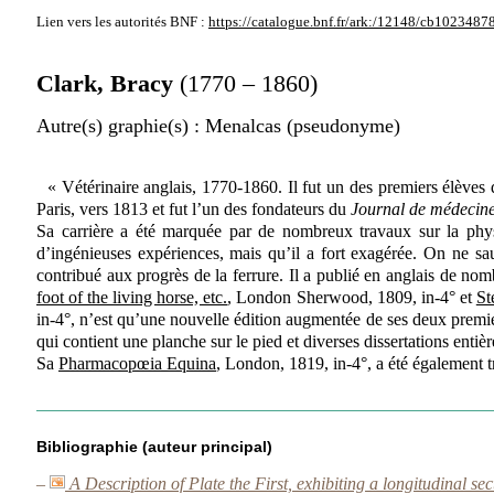
Lien vers les autorités
BNF :
https://catalogue.bnf.fr/ark:/12148/cb1023487
Clark, Bracy
(1770 – 1860)
Autre(s) graphie(s)
: Menalcas
(pseudonyme)
« Vétérinaire anglais, 1770-1860. Il fut un des premiers élèves 
Paris, vers 1813 et fut l’un des fondateurs du
Journal de médecine 
Sa carrière a été marquée par de nombreux travaux sur la physiol
d’ingénieuses expériences, mais qu’il a fort exagérée. On ne saur
contribué aux progrès de la ferrure. Il a publié en anglais de nom
foot of the living horse, etc.
, London Sherwood, 1809, in-4° et
St
in-4°, n’est qu’une nouvelle édition augmentée de ses deux premier
qui contient une planche sur le pied et diverses dissertations entiè
Sa
Pharmacopœia Equina
, London, 1819, in-4°, a été également t
Bibliographie (auteur principal)
–
A Description of Plate the First, exhibiting a longitudinal sec