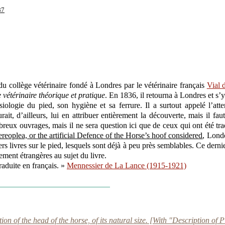
87
du collège vétérinaire fondé à Londres par le vétérinaire français
Vial 
vétérinaire théorique et pratique
. En 1836, il retourna à Londres et s’y
ogie du pied, son hygiène et sa ferrure. Il a surtout appelé l’attenti
ait, d’ailleurs, lui en attribuer entièrement la découverte, mais il fa
breux ouvrages, mais il ne sera question ici que de ceux qui ont été tra
ereoplea, or the artificial Defence of the Horse’s hoof considered
, Lond
s livres sur le pied, lesquels sont déjà à peu près semblables. Ce derni
rement étrangères au sujet du livre.
raduite en français. »
Mennessier de La Lance (1915-1921)
tion of the head of the horse, of its natural size. [With "Description of 