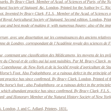
emarks. By Bracy Clark, Member of Acad. of Sciences of Paris, of the 
ural Society of Stutgard, &c.
London, Printed for the Author by C. Ric
. Invented by Bracy Clark, F.L.S., Member of the Acad. of Sciences of 
Royal Agricultural Society of Stutgard. Second edition.
London, Print
s use and best mode of making it; with numerous figures; also of the im
 ferrure, avec une dissertation sur les connaissances des anciens relati
enne de Londres, correspondant de l’Académie royale des sciences de Fra
, contenant une classification des Médicamens, les moyens de les prép
ure du Cheval et de celles qui lui sont nuisibles. Par M. Bracy-Clarck
 de Copenhague, de New-York et de la Société royale d’agriculture de Stu
 Horse’s Foot. Also Podophthora, or a ruinous defect in the principle
ant practice has since confirmed. By Bracy Clark.
London, Printed of t
he horse’s foot : also Podophthora, or a ruinous defect in the princip
, which abundant practice has since confirmed. By Bracy Clark, F.L.S.,
gard; and Honorary Member of the Natural History Society of New York
k.
London, J. and C. Adlard, Printers, 1831.