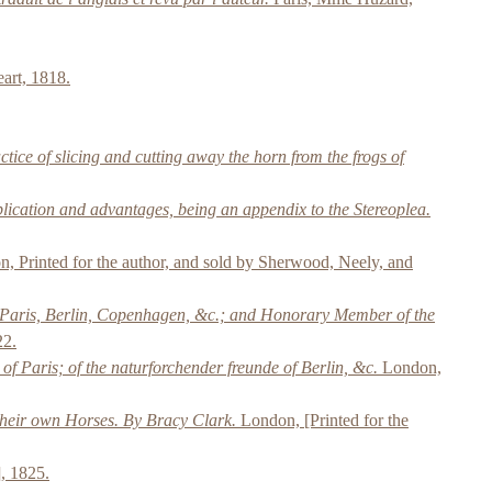
art, 1818.
ice of slicing and cutting away the horn from the frogs of
lication and advantages, being an appendix to the Stereoplea.
, Printed for the author, and sold by Sherwood, Neely, and
 Paris, Berlin, Copenhagen, &c.; and Honorary Member of the
22.
f Paris; of the naturforchender freunde of Berlin, &c.
London,
 their own Horses. By Bracy Clark.
London, [Printed for the
], 1825.