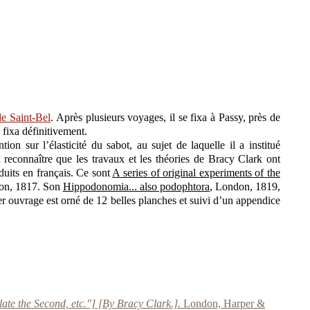
de Saint-Bel
. Après plusieurs voyages, il se fixa à Passy, près de
 fixa définitivement.
on sur l’élasticité du sabot, au sujet de laquelle il a institué
ut reconnaître que les travaux et les théories de Bracy Clark ont
duits en français. Ce sont
A series of original experiments of the
on, 1817. Son
Hippodonomia... also podophtora
, London, 1819,
er ouvrage est orné de 12 belles planches et suivi d’un appendice
Plate the Second, etc."] [By Bracy Clark.].
London, Harper &