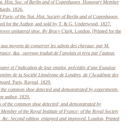
Nat. Hist. Soc. of Berlin and of Copenhagen, Honorary Member
hards, 1826.
Paris, of the Nat. Hist. Society of Berlin and of Copenhagen,
ed for the Author, and sold by T. & G. Underwood, 1827.
proves unilateral shoe. By Bracy Clark.
London, [Printed for the
ves aux moyens de conserver les sabots des chevaux, par M.
nce, &a., ouvrage traduit de l’anglais et revu par l’auteur.
arer et l’indication de leur emploi, précédée d’une Esquisse
, membre de la Société Linnéenne de Londres, de l’Académie des
tgard.
Paris, Raynal, 1829.
 of the common shoe detected and demonstrated by experiments,
he author, 1829.
les of the common shoe detected; and demonstrated by
 Member of the Royal Institute of France; of the Royal Society
, &c. Second edition, enlarged and improved.
London, Printed