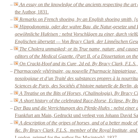
–
An essay on the knowledge of the ancients respecting the art
the Author, 1831.
–
Remarks on French shoeing, by an English shoeing smith, [s
–
Hippodonomia, oder der wahre Bau, die Natur-gesetze und Ei
gewöhnliche Hufeisen : nebst Vorschlägen zu einer, durch vie
Englischen übersetzt — Von Bracy Clark, der Linnéischen Gesel
–
The Cholera unmasked; or its True name, nature, and causes p
editors of the Medical Gazette. (Part II. of a Dissertation on t
–
On Crackt-Hoof and its Cure, 2d ed. By Bracy Clark, F.L.S.,
–
Pharmacopée vétérinaire, ou nouvelle Pharmacie hippiatrique, c
nosologique et d’un Traité des substances propres à la nourrit
Sciences de Paris, des Sociétés d’histoire naturelle de Berlin,
–
A Treatise on the Bits of Horses, (Chalinologia). By Bracy Cl
–
A short history of the celebrated Race-Horse, Eclipse. By Br
–
Der Bau und die Verrichtungen des Pferde-Hufes : nebst einer
Frankfurt am Main, Gedruckt und verlegt von Johann David Sa
–
A description of the gripes of horses, and of a better mode of
&c. By Bracy Clark, F.L.S., member of the Royal Institute, and
London, printed for the author [by Macintosh], 1837.