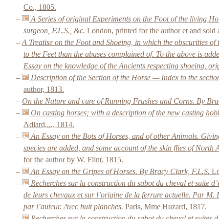
Co., 1805.
–
A Series of original Experiments on the Foot of the living Ho
surgeon, F.L.S., &c.
London, printed for the author et and sold
–
A Treatise on the Foot and Shoeing, in which the obscurities of
to the Feet than the abuses complained of. To the above is adde
Essay on the knowledge of the Ancients respecting shoeing, orig
–
Description of the Section of the Horse — Index to the sectio
author, 1813.
–
On the Nature and cure of Running Frushes and Corns. By Bra
–
On casting horses; with a description of the new casting hob
Adlard,..., 1814.
–
An Essay on the Bots of Horses, and of other Animals. Givin
species are added, and some account of the skin flies of North 
for the author by W. Flint, 1815.
–
An Essay on the Gripes of Horses. By Bracy Clark, F.L.S.
Lo
–
Recherches sur la construction du sabot du cheval et suite d’
de leurs chevaux et sur l’origine de la ferrure actuelle. Par M
par l’auteur. Avec huit planches.
Paris, Mme Huzard, 1817.
–
Recherches sur la construction du sabot du cheval et suites d’