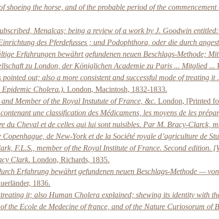
 of shoeing the horse, and of the probable period of the commencement o
ubscribed, Menalcas; being a review of a work by J. Goodwin entitled:
nrichtung des Pferdefusses ; und Podophthora, oder die durch angest
lfältige Erfahrungen bewährt gefundenen neuen Beschlags-Methode; Mit 
lschaft zu London, der Königlichen Academie zu Paris ... Mitglied ...
F
ointed out; also a more consistent and successful mode of treating it
he Epidemic Cholera.).
London, Macintosh, 1832-1833.
 and Member of the Royal Instutute of France, &c.
London, [Printed for
ontenant une classification des Médicamens, les moyens de les prépare
ure du Cheval et de celles qui lui sont nuisibles. Par M. Bracy-Clarck
 de Copenhague, de New-York et de la Société royale d’agriculture de Stu
ark, F.L.S., member of the Royal Institute of France. Second edition. [W
acy Clark.
London, Richards, 1835.
 durch Erfahrung bewährt gefundenen neuen Beschlags-Methode — von B
uerländer, 1836.
 treating it; also Human Cholera explained; shewing its identity with the
 of the Ecole de Medecine of france, and of the Nature Curiosorum of 