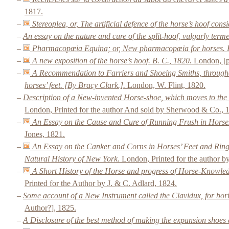
1817.
–
Stereoplea, or, The artificial defence of the horse’s hoof cons
–
An essay on the nature and cure of the split-hoof, vulgarly ter
–
Pharmacopœia Equina; or, New pharmacopœia for horses. 
–
A new exposition of the horse’s hoof. B. C., 1820.
London, [pr
–
A Recommendation to Farriers and Shoeing Smiths, throughout 
horses’ feet. [By Bracy Clark.].
London, W. Flint, 1820.
–
Description of a New-invented Horse-shoe, which moves to the i
London, Printed for the author And sold by Sherwood & Co., 
–
An Essay on the Cause and Cure of Running Frush in Horses’ 
Jones, 1821.
–
An Essay on the Canker and Corns in Horses’ Feet and Ring
Natural History of New York.
London, Printed for the author by
–
A Short History of the Horse and progress of Horse-Knowledg
Printed for the Author by J. & C. Adlard, 1824.
–
Some account of a New Instrument called the Clavidux, for bori
Author?], 1825.
–
A Disclosure of the best method of making the expansion shoes