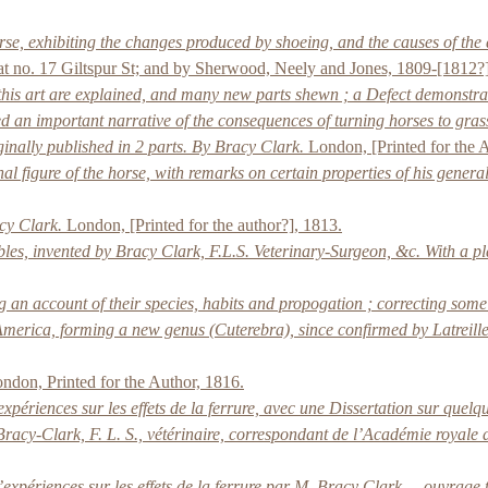
rse, exhibiting the changes produced by shoeing, and the causes of the 
 at no. 17 Giltspur St; and by Sherwood, Neely and Jones, 1809-[1812?]
 this art are explained, and many new parts shewn ; a Defect demonstra
d an important narrative of the consequences of turning horses to grass
inally published in 2 parts. By Bracy Clark.
London, [Printed for the A
nal figure of the horse, with remarks on certain properties of his gener
cy Clark.
London, [Printed for the author?], 1813.
bles, invented by Bracy Clark, F.L.S. Veterinary-Surgeon, &c. With a pl
g an account of their species, habits and propogation ; correcting som
America, forming a new genus (Cuterebra), since confirmed by Latreille
ndon, Printed for the Author, 1816.
expériences sur les effets de la ferrure, avec une Dissertation sur que
. Bracy-Clark, F. L. S., vétérinaire, correspondant de l’Académie royale
expériences sur les effets de la ferrure par M. Bracy Clark,... ouvrage tr