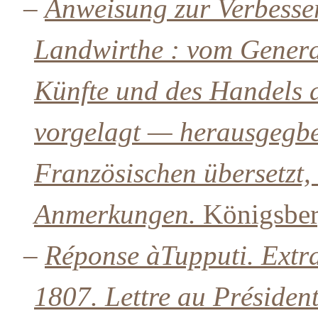
–
Anweisung zur Verbesser
Landwirthe : vom Genera
Künfte und des Handels 
vorgelagt — herausgegbe
Französischen übersetzt,
Anmerkungen.
Königsberg
–
Réponse à
Tupputi
. Extr
1807. Lettre au Président