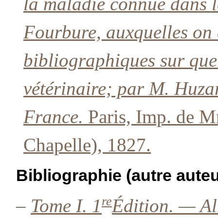
la maladie connue dans 
Fourbure, auxquelles on 
bibliographiques sur que
vétérinaire; par M. Huzar
France.
Paris, Imp. de M
Chapelle), 1827.
Bibliographie (autre auteu
re
–
Tome I. 1
Édition. — A