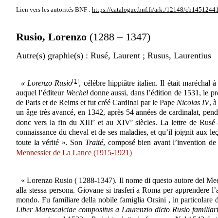
Lien vers les autorités
BNF :
https://catalogue.bnf.fr/ark:/12148/cb1451244
Rusio, Lorenzo
(1288 – 1347)
Autre(s) graphie(s)
: Rusé, Laurent ; Rusus, Laurentius
[1]
« Lorenzo Rusio
, célèbre hippiâtre italien. Il était maréchal
auquel l’éditeur
Wechel
donne aussi, dans l’édition de 1531, le p
de Paris et de Reims et fut créé Cardinal par le Pape
Nicolas IV
, 
un âge très avancé, en 1342, après 54 années de cardinalat, pendan
e
e
donc vers la fin du XIII
et au XIV
siècles. La lettre de Rus
connaissance du cheval et de ses maladies, et qu’il joignit aux 
toute la vérité ». Son
Traité
, composé bien avant l’invention de 
Mennessier de La Lance (1915-1921)
« Lorenzo Rusio ( 1288-1347). Il nome di questo autore del Med
alla stessa persona. Giovane si trasferì a Roma per apprendere l’a
mondo. Fu familiare della nobile famiglia Orsini , in particolare 
Liber Marescalciae compositus a Laurenzio dicto Rusio familiari