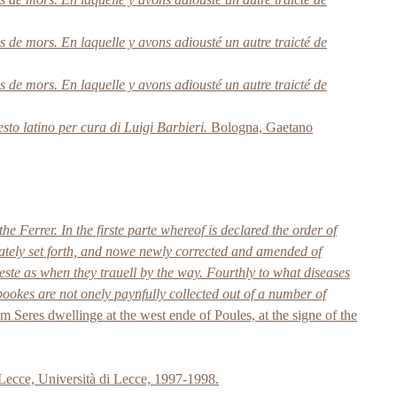
s de mors. En laquelle y avons adiousté un autre traicté de
s de mors. En laquelle y avons adiousté un autre traicté de
sto latino per cura di Luigi Barbieri.
Bologna, Gaetano
he Ferrer. In the firste parte whereof is declared the order of
lately set forth, and nowe newly corrected and amended of
reste as when they trauell by the way. Fourthly to what diseases
ookes are not onely paynfully collected out of a number of
Seres dwellinge at the west ende of Poules, at the signe of the
ecce, Università di Lecce, 1997-1998.