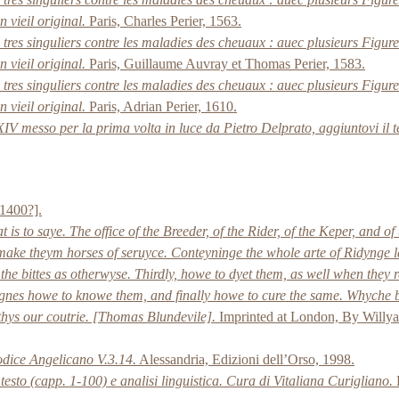
vieil original.
Paris, Charles Perier, 1563.
res singuliers contre les maladies des cheuaux : auec plusieurs Figure
vieil original.
Paris, Guillaume Auvray et Thomas Perier, 1583.
res singuliers contre les maladies des cheuaux : auec plusieurs Figure
vieil original.
Paris, Adrian Perier, 1610.
V messo per la prima volta in luce da Pietro Delprato, aggiuntovi il te
[1400?].
 to saye. The office of the Breeder, of the Rider, of the Keper, and of t
 make theym horses of seruyce. Conteyninge the whole arte of Ridynge 
the bittes as otherwyse. Thirdly, howe to dyet them, as well when they 
 sygnes howe to knowe them, and finally howe to cure the same. Whyche b
 thys our coutrie. [Thomas Blundevile].
Imprinted at London, By Willyam 
odice Angelicano V.3.14.
Alessandria, Edizioni dell’Orso, 1998.
testo (capp. 1-100) e analisi linguistica. Cura di Vitaliana Curigliano.
L