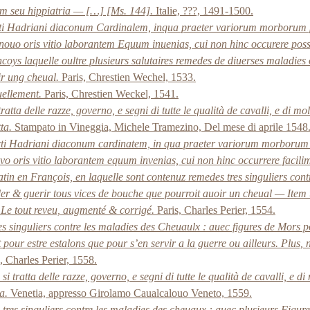
m seu hippiatria — […] [Ms. 144].
Italie, ???, 1491-1500.
ncti Hadriani diaconum Cardinalem, inqua praeter variorum morborum 
uo oris vitio laborantem Equum inuenias, cui non hinc occurere poss
coys laquelle oultre plusieurs salutaires remedes de diuerses maladies 
ir ung cheual.
Paris, Chrestien Wechel, 1533.
uellement.
Paris, Chrestien Weckel, 1541.
atta delle razze, governo, e segni di tutte le qualità de cavalli, e di mol
ta.
Stampato in Vineggia, Michele Tramezino, Del mese di aprile 1548
cti Hadriani diaconum cardinatem, in qua praeter variorum morborum 
oris vitio laborantem equum invenias, cui non hinc occurrere facilim
in en François, en laquelle sont contenuz remedes tres singuliers cont
der & guerir tous vices de bouche que pourroit auoir un cheual — Item un
. Le tout reveu, augmenté & corrigé.
Paris, Charles Perier, 1554.
 singuliers contre les maladies des Cheuaulx : auec figures de Mors po
 pour estre estalons que pour s’en servir a la guerre ou ailleurs. Plus,
, Charles Perier, 1558.
 tratta delle razze, governo, e segni di tutte le qualità de cavalli, e di
a.
Venetia, appresso Girolamo Caualcalouo Veneto, 1559.
res singuliers contre les maladies des cheuaux : auec plusieurs Figure