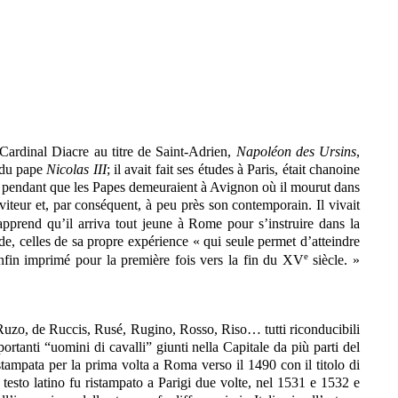
Cardinal Diacre au titre de Saint-Adrien,
Napoléon des Ursins
,
u du pape
Nicolas III
; il avait fait ses études à Paris, était chanoine
ie, pendant que les Papes demeuraient à Avignon où il mourut dans
rviteur et, par conséquent, à peu près son contemporain. Il vivait
pprend qu’il arriva tout jeune à Rome pour s’instruire dans la
e, celles de sa propre expérience « qui seule permet d’atteindre
e
enfin imprimé pour la première fois vers la fin du XV
siècle. »
Ruzo, de Ruccis, Rusé, Rugino, Rosso, Riso… tutti riconducibili
ortanti “uomini di cavalli” giunti nella Capitale da più parti del
 stampata per la prima volta a Roma verso il 1490 con il titolo di
l testo latino fu ristampato a Parigi due volte, nel 1531 e 1532 e