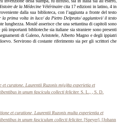
’invenzione della stampa, fu diffuso, sia in Italia sia all’estero,
istoire de la Médecine Vétérinaire
cita 17 edizioni in latino, 4 in
veniente dalla sua biblioteca, con l’aggiunta a fronte del testo
a prima volta in luce/ da Pietro Delprato/ aggiuntovi/ il testo
e lunghezza. Moulé asserisce che una settantina di capitoli sono
più importanti biblioteche sia italiane sia straniere sono presenti
nsegnamenti di Galeno, Aristotele, Alberto Magno e degli ippiatri
oevo. Servirono di costante riferimento sia per gli scrittori che
et curatone. Laurentii Ruzonis m(u)lta experietia et
entibus in unum fasciculu collecti feliciter.
S. L., , S. D.
one et curatione, Laurentii Ruzonis multa experientia et
bentibus in unum fasciculum collecti feliciter.
[Speyer], [Johann