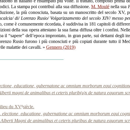
otto in italiano e ristampato più volte. Il trattato, composto prima dell
odici. La stampa poi contribuì alla sua diffusione.
M. Moulé
nella sua
H
uzione, la più conosciuta, basata su un manoscritto del secolo XV, pro
alcia/ di/ Lorenzo Rusio/ Volgarizzamento del secolo XIV/ messo per l
 come è comunemente ricordata, è suddivisa in 181 capitoli di different
oni della sua opera attestano la sua fama diffusa oltre i confini. Nelle 
a il “sapere” dell’epoca improntato, in gran parte, sui dettami degli i
renzo Rusio furono i più conosciuti e più copiati durante tutto il Medi
lle malattie dei cavalli. »
Gennero (2019)
lectione, educatione, gubernatone ac omnium morborum equi cognitione 
Alberti magni de animalibus et ceteris plurib(u)s de natura equorum scrib
e
milieu du XV
siècle.
a, electione, educatione, gubernatione ac omnium morborum equi cogniti
 Alberti Magni de animalibus et ceteris pluribus de natura equorum scri