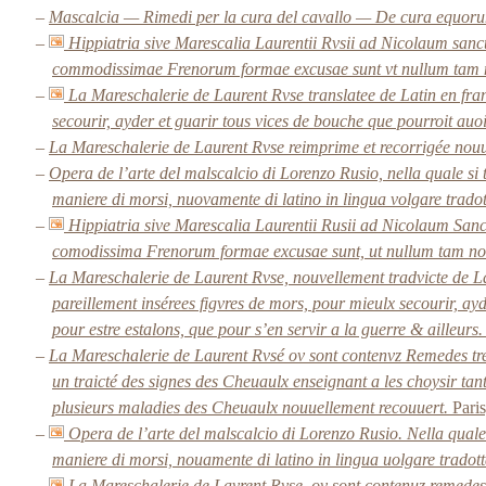
–
Mascalcia — Rimedi per la cura del cavallo — De cura equoru
–
Hippiatria sive Marescalia Laurentii Rvsii ad Nicolaum sa
commodissimae Frenorum formae excusae sunt vt nullum tam no
–
La Mareschalerie de Laurent Rvse translatee de Latin en fran
secourir, ayder et guarir tous vices de bouche que pourroit auo
–
La Mareschalerie de Laurent Rvse reimprime et recorrigée nou
–
Opera de l’arte del malscalcio di Lorenzo Rusio, nella quale si tr
maniere di morsi, nuovamente di latino in lingua volgare tradot
–
Hippiatria sive Marescalia Laurentii Rusii ad Nicolaum San
comodissima Frenorum formae excusae sunt, ut nullum tam novo 
–
La Mareschalerie de Laurent Rvse, nouvellement tradvicte de Lat
pareillement insérees figvres de mors, pour mieulx secourir, ay
pour estre estalons, que pour s’en servir a la guerre & ailleurs
–
La Mareschalerie de Laurent Rvsé ov sont contenvz Remedes tres
un traicté des signes des Cheuaulx enseignant a les choysir tant
plusieurs maladies des Cheuaulx nouuellement recouuert.
Paris
–
Opera de l’arte del malscalcio di Lorenzo Rusio. Nella quale si
maniere di morsi, nouamente di latino in lingua uolgare tradott
–
La Mareschalerie de Lavrent Rvse, ov sont contenuz remedes t