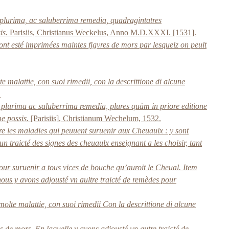
plurima, ac saluberrima remedia, quadragintatres
is.
Parisiis, Christianus Weckelus, Anno M.D.XXXI. [1531].
ont esté imprimées maintes figvres de mors par lesquelz on peult
te malattie, con suoi rimedii, con la descrittione di alcune
.
plurima ac saluberrima remedia, plures quàm in priore editione
e possis.
[Parisiis], Christianum Wechelum, 1532.
re les maladies qui peuuent suruenir aux Cheuaulx : y sont
 traicté des signes des cheuaulx enseignant a les choisir, tant
ur suruenir a tous vices de bouche qu’auroit le Cheual. Item
 nous y avons adjousté vn aultre traicté de remèdes pour
 molte malattie, con suoi rimedii Con la descrittione di alcune
s de mors. En laquelle y avons adiousté un autre traicté de