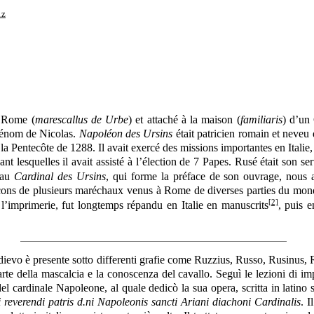
1z
 à Rome (
marescallus de Urbe
) et attaché à la maison (
familiaris
) d’un 
rénom de Nicolas.
Napoléon des Ursins
était patricien romain et neve
à la Pentecôte de 1288. Il avait exercé des missions importantes en Ital
t lesquelles il avait assisté à l’élection de 7 Papes. Rusé était son se
é au
Cardinal des Ursins
, qui forme la préface de son ouvrage, nous a
leçons de plusieurs maréchaux venus à Rome de diverses parties du mond
[2]
l’imprimerie, fut longtemps répandu en Italie en manuscrits
, puis 
ievo è presente sotto differenti grafie come Ruzzius, Russo, Rusinus, 
rte della mascalcia e la conoscenza del cavallo. Seguì le lezioni di imp
del cardinale Napoleone, al quale dedicò la sua opera, scritta in latino
 reverendi patris d.ni Napoleonis sancti Ariani diachoni Cardinalis
. I