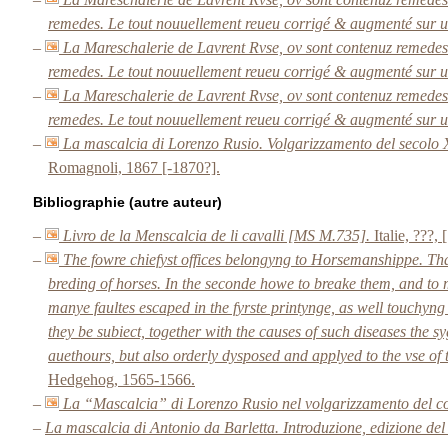
remedes. Le tout nouuellement reueu corrigé & augmenté sur un 
–
La Mareschalerie de Lavrent Rvse, ov sont contenuz remedes t
remedes. Le tout nouuellement reueu corrigé & augmenté sur un 
–
La Mareschalerie de Lavrent Rvse, ov sont contenuz remedes t
remedes. Le tout nouuellement reueu corrigé & augmenté sur un 
–
La mascalcia di Lorenzo Rusio. Volgarizzamento del secolo XI
Romagnoli, 1867 [-1870?].
Bibliographie (autre auteur)
–
Livro de la Menscalcia de li cavalli [MS M.735].
Italie, ???, 
–
The fowre chiefyst offices belongyng to Horsemanshippe. That is
breding of horses. In the seconde howe to breake them, and to
manye faultes escaped in the fyrste printynge, as well touchyng 
they be subiect, together with the causes of such diseases the
auethours, but also orderly dysposed and applyed to the vse of
Hedgehog, 1565-1566.
–
La “Mascalcia” di Lorenzo Rusio nel volgarizzamento del c
–
La mascalcia di Antonio da Barletta. Introduzione, edizione del 