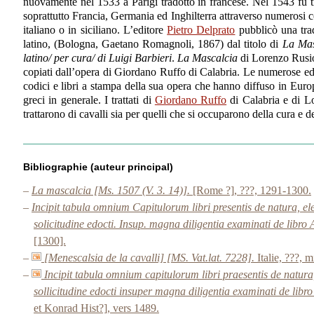
nuovamente nel 1533 a Parigi tradotto in francese. Nel 1543 fu trad
soprattutto Francia, Germania ed Inghilterra attraverso numerosi c
italiano o in siciliano. L’editore
Pietro Delprato
pubblicò una trad
latino, (Bologna, Gaetano Romagnoli, 1867) dal titolo di
La Masc
latino/ per cura/ di Luigi Barbieri
.
La Mascalcia
di Lorenzo Rusio,
copiati dall’opera di Giordano Ruffo di Calabria. Le numerose edizi
codici e libri a stampa della sua opera che hanno diffuso in Europ
greci in generale. I trattati di
Giordano Ruffo
di Calabria e di Lo
trattarono di cavalli sia per quelli che si occuparono della cura e de
Bibliographie (auteur principal)
–
La mascalcia [Ms. 1507 (V. 3. 14)].
[Rome ?], ???, 1291-1300.
–
Incipit tabula omnium Capitulorum libri presentis de natura, e
solicitudine edocti. Insup. magna diligentia examinati de libro 
[1300].
–
[Menescalsia de la cavalli] [MS. Vat.lat. 7228].
Italie, ???, 
–
Incipit tabula omnium capitulorum libri praesentis de natur
sollicitudine edocti insuper magna diligentia examinati de libro
et Konrad Hist?], vers 1489.