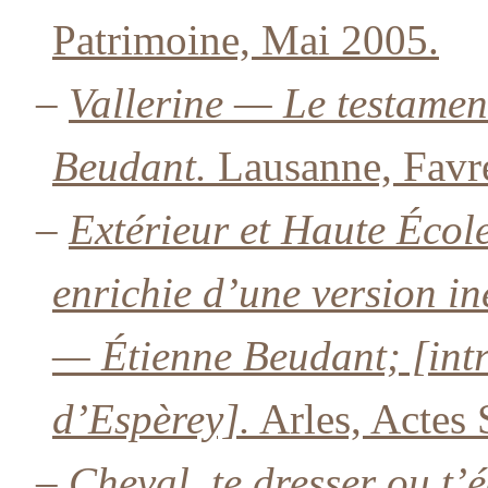
Patrimoine, Mai 2005.
–
Vallerine — Le testamen
Beudant.
Lausanne, Favr
–
Extérieur et Haute Écol
enrichie d’une version in
— Étienne Beudant; [intr
d’Espèrey].
Arles, Actes 
–
Cheval, te dresser ou t