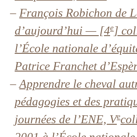
–
François Robichon de La
e
d’aujourd’hui — [4
] co
l’École nationale d’équit
Patrice Franchet d’Espèr
–
Apprendre le cheval autr
pédagogies et des pratiq
e
journées de l’ENE, V
col
2001 à l’École nationale