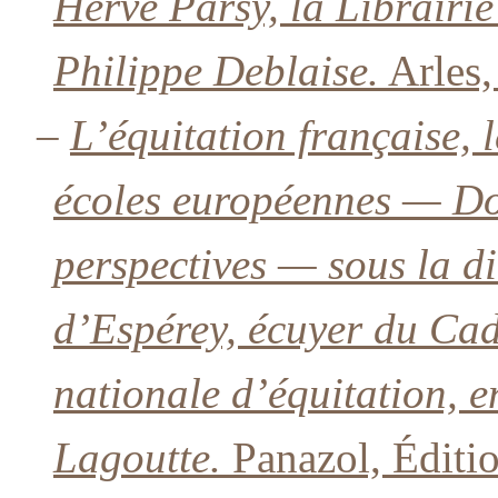
Hervé Parsy, la Librairie
Philippe Deblaise.
Arles,
–
L’équitation française, 
écoles européennes — Doc
perspectives — sous la d
d’Espérey, écuyer du Ca
nationale d’équitation, 
Lagoutte.
Panazol, Éditi