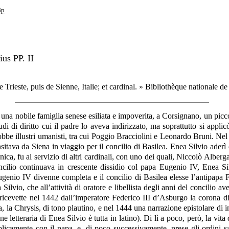
8p
ius PP. II
rieste, puis de Sienne, Italie; et cardinal. » Bibliothèque nationale d
una nobile famiglia senese esiliata e impoverita, a Corsignano, un picc
i di diritto cui il padre lo aveva indirizzato, ma soprattutto si applic
obbe illustri umanisti, tra cui Poggio Bracciolini e Leonardo Bruni. Nel
itava da Siena in viaggio per il concilio di Basilea. Enea Silvio aderì
nica, fu al servizio di altri cardinali, con uno dei quali, Niccolò Albe
ilio continuava in crescente dissidio col papa Eugenio IV, Enea Silv
Eugenio IV divenne completa e il concilio di Basilea elesse l’antipapa
ilvio, che all’attività di oratore e libellista degli anni del concilio a
ricevette nel 1442 dall’imperatore Federico III d’Asburgo la corona di
la Chrysis, di tono plautino, e nel 1444 una narrazione epistolare di 
ne letteraria di Enea Silvio è tutta in latino). Di lì a poco, però, la v
licamente con il papa, e, di poco successivamente, prese gli ordini s