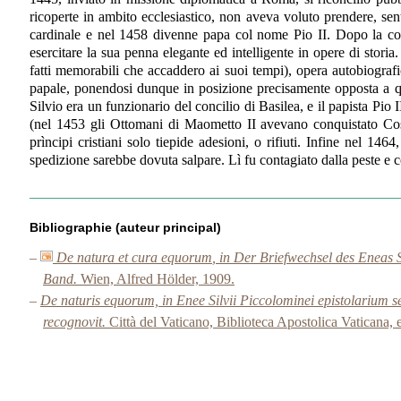
ricoperte in ambito ecclesiastico, non aveva voluto prendere, se
cardinale e nel 1458 divenne papa col nome Pio II. Dopo la co
esercitare la sua penna elegante ed intelligente in opere di stori
fatti memorabili che accaddero ai suoi tempi), opera autobiografi
papale, ponendosi dunque in posizione precisamente opposta a quel
Silvio era un funzionario del concilio di Basilea, e il papista Pio
(nel 1453 gli Ottomani di Maometto II avevano conquistato Cost
prìncipi cristiani solo tiepide adesioni, o rifiuti. Infine nel 1
spedizione sarebbe dovuta salpare. Lì fu contagiato dalla peste e c
Bibliographie (auteur principal)
–
De natura et cura equorum
, in Der Briefwechsel des Eneas 
Band.
Wien, Alfred Hölder, 1909.
–
De naturis equorum, in Enee Silvii Piccolominei epistolarium
recognovit.
Città del Vaticano, Biblioteca Apostolica Vaticana,