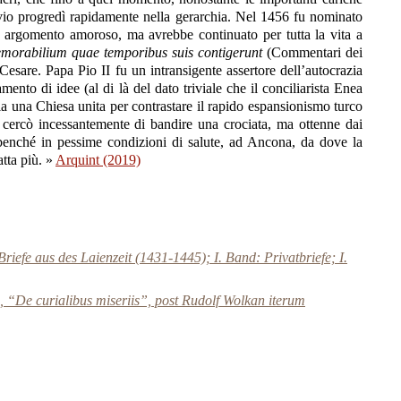
lvio progredì rapidamente nella gerarchia. Nel 1456 fu nominato
 argomento amoroso, ma avrebbe continuato per tutta la vita a
orabilium quae temporibus suis contigerunt
(Commentari dei
Cesare. Papa Pio II fu un intransigente assertore dell’autocrazia
nto di idee (al di là del dato triviale che il conciliarista Enea
aria una Chiesa unita per contrastare il rapido espansionismo turco
cercò incessantemente di bandire una crociata, ma ottenne dai
ò, benché in pessime condizioni di salute, ad Ancona, da dove la
atta più. »
Arquint (2019)
iefe aus des Laienzeit (1431-1445); I. Band: Privatbriefe; I.
 “De curialibus miseriis”, post Rudolf Wolkan iterum