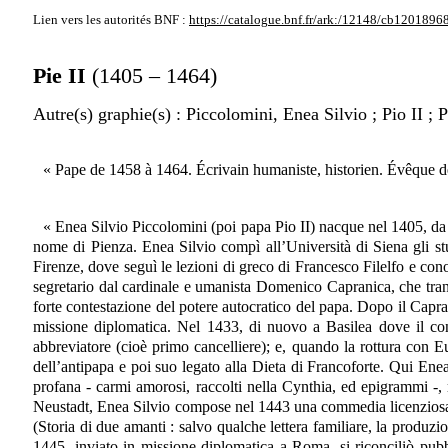
Lien vers les autorités
BNF :
https://catalogue.bnf.fr/ark:/12148/cb1201896
Pie II
(1405 – 1464)
Autre(s) graphie(s)
: Piccolomini, Enea Silvio ; Pio II ; P
« Pape de 1458 à 1464. Écrivain humaniste, historien. Évêque de T
« Enea Silvio Piccolomini (poi papa Pio II) nacque nel 1405, da 
nome di Pienza. Enea Silvio compì all’Università di Siena gli stud
Firenze, dove seguì le lezioni di greco di Francesco Filelfo e con
segretario dal cardinale e umanista Domenico Capranica, che trans
forte contestazione del potere autocratico del papa. Dopo il Capra
missione diplomatica. Nel 1433, di nuovo a Basilea dove il conc
abbreviatore (cioè primo cancelliere); e, quando la rottura con 
dell’antipapa e poi suo legato alla Dieta di Francoforte. Qui Enea S
profana - carmi amorosi, raccolti nella Cynthia, ed epigrammi -, 
Neustadt, Enea Silvio compose nel 1443 una commedia licenziosa, 
(Storia di due amanti : salvo qualche lettera familiare, la produzio
1445, inviato in missione diplomatica a Roma, si riconciliò pubb