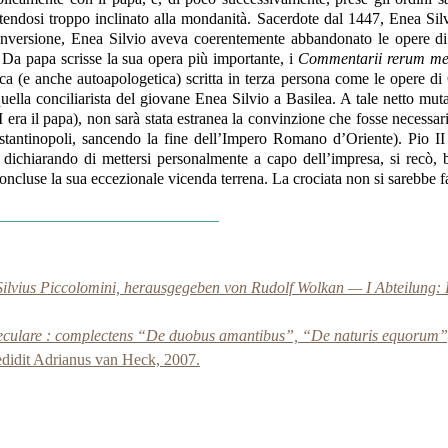
ntendosi troppo inclinato alla mondanità. Sacerdote dal 1447, Enea Si
nversione, Enea Silvio aveva coerentemente abbandonato le opere di
a. Da papa scrisse la sua opera più importante, i
Commentarii rerum mem
ca (e anche autoapologetica) scritta in terza persona come le opere di 
la conciliarista del giovane Enea Silvio a Basilea. A tale netto mutame
 II era il papa), non sarà stata estranea la convinzione che fosse necess
antinopoli, sancendo la fine dell’Impero Romano d’Oriente). Pio II 
464, dichiarando di mettersi personalmente a capo dell’impresa, si rec
oncluse la sua eccezionale vicenda terrena. La crociata non si sarebbe f
Silvius Piccolomini, herausgegeben von Rudolf Wolkan — I Abteilung: Br
 seculare : complectens “De duobus amantibus”, “De naturis equorum”,
 edidit Adrianus van Heck, 2007.