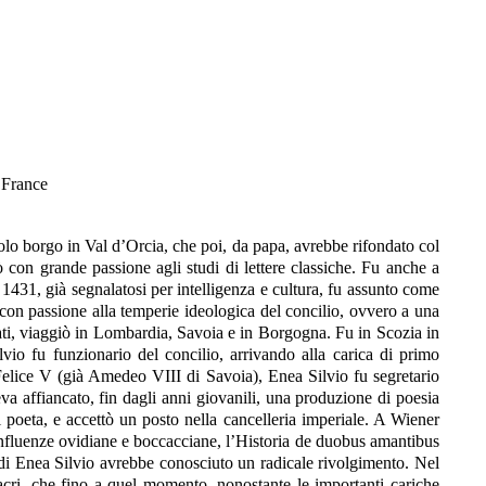
e France
olo borgo in Val d’Orcia, che poi, da papa, avrebbe rifondato col
ò con grande passione agli studi di lettere classiche. Fu anche a
 1431, già segnalatosi per intelligenza e cultura, fu assunto come
 con passione alla temperie ideologica del concilio, ovvero a una
rgati, viaggiò in Lombardia, Savoia e in Borgogna. Fu in Scozia in
io fu funzionario del concilio, arrivando alla carica di primo
 Felice V (già Amedeo VIII di Savoia), Enea Silvio fu segretario
veva affiancato, fin dagli anni giovanili, una produzione di poesia
 poeta, e accettò un posto nella cancelleria imperiale. A Wiener
influenze ovidiane e boccacciane, l’Historia de duobus amantibus
ita di Enea Silvio avrebbe conosciuto un radicale rivolgimento. Nel
acri, che fino a quel momento, nonostante le importanti cariche