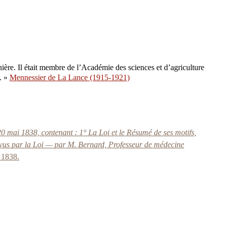
ière. Il était membre de l’Académie des sciences et d’agriculture
s. »
Mennessier de La Lance (1915-1921)
20 mai 1838, contenant : 1° La Loi et le Résumé de ses motifs,
prévus par la Loi — par M. Bernard, Professeur de médecine
 1838.