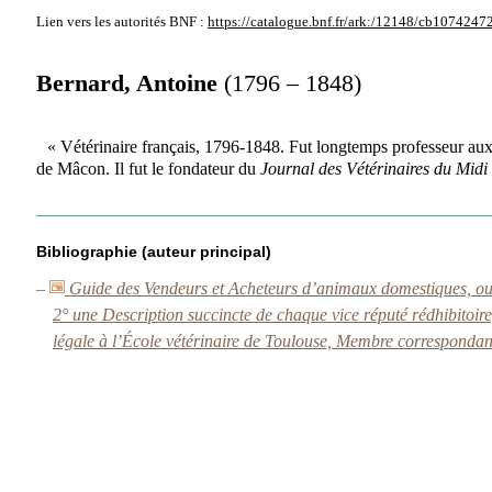
Lien vers les autorités
BNF :
https://catalogue.bnf.fr/ark:/12148/cb1074247
Bernard, Antoine
(1796 – 1848)
« Vétérinaire français, 1796-1848. Fut longtemps professeur aux 
de Mâcon. Il fut le fondateur du
Journal des Vétérinaires du Midi
Bibliographie (auteur principal)
–
Guide des Vendeurs et Acheteurs d’animaux domestiques, ou In
2° une Description succincte de chaque vice réputé rédhibitoir
légale à l’École vétérinaire de Toulouse, Membre correspondant