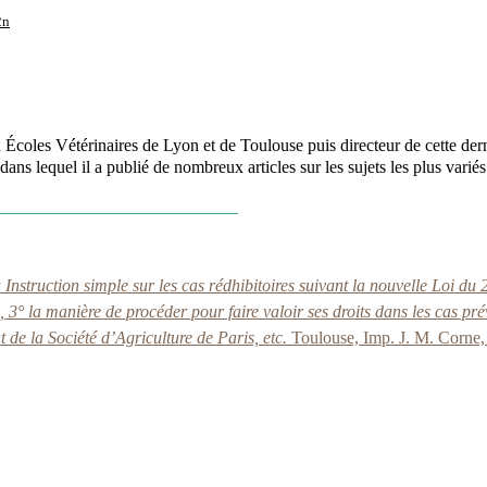
2n
Écoles Vétérinaires de Lyon et de Toulouse puis directeur de cette dern
dans lequel il a publié de nombreux articles sur les sujets les plus varié
struction simple sur les cas rédhibitoires suivant la nouvelle Loi du 
e, 3° la manière de procéder pour faire valoir ses droits dans les cas 
 de la Société d’Agriculture de Paris, etc.
Toulouse, Imp. J. M. Corne,