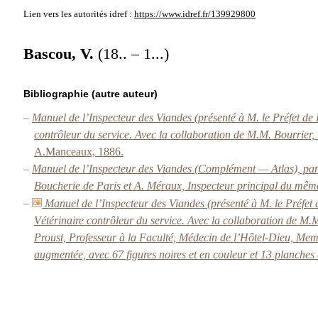
Lien vers les autorités
idref :
https://www.idref.fr/139929800
Bascou, V.
(18.. – 1...)
Bibliographie (autre auteur)
–
Manuel de l’Inspecteur des Viandes (présenté à M. le Préfet de 
contrôleur du service. Avec la collaboration de M.M. Bourrier, 
A.Manceaux, 1886.
–
Manuel de l’Inspecteur des Viandes (Complément — Atlas), par L
Boucherie de Paris et A. Méraux, Inspecteur principal du mêm
–
Manuel de l’Inspecteur des Viandes (présenté à M. le Préfet 
Vétérinaire contrôleur du service. Avec la collaboration de M.M
Proust, Professeur à la Faculté, Médecin de l’Hôtel-Dieu, Mem
augmentée, avec 67 figures noires et en couleur et 13 planche