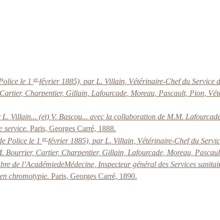
er
Police le 1
février 1885), par L. Villain, Vétérinaire-Chef du Service 
Cartier, Charpentier, Gillain, Lafourcade, Moreau, Pascault, Pion, Vét
. Villain... (et) V. Bascou... avec la collaboration de M.M. Lafourcad
e service.
Paris, Georges Carré, 1888.
er
de Police le 1
février 1885), par L. Villain, Vétérinaire-Chef du Servi
. Bourrier, Cartier, Charpentier, Gillain, Lafourcade, Moreau, Pascaul
bre de l’AcadémiedeMédecine, Inspecteur général des Services sanitai
s en chromotypie.
Paris, Georges Carré, 1890.