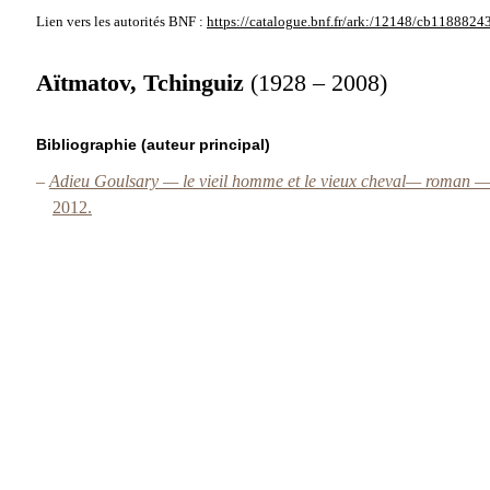
Lien vers les autorités
BNF :
https://catalogue.bnf.fr/ark:/12148/cb1188824
Aïtmatov, Tchinguiz
(1928 – 2008)
Bibliographie (auteur principal)
–
Adieu Goulsary — le vieil homme et le vieux cheval— roman — Tc
2012.