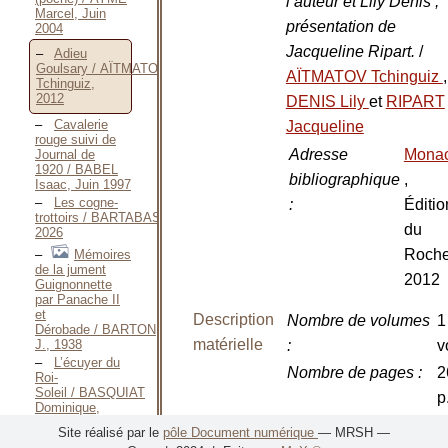
l’auteur et Lily Denis ;
Marcel, Juin
présentation de
2004
Jacqueline Ripart.
/
Adieu
Goulsary / AÏTMATOV
AÏTMATOV Tchinguiz
,
Tchinguiz,
2012
DENIS Lily
et
RIPART
Cavalerie
Jacqueline
rouge suivi de
Adresse
Mona
Journal de
1920 / BABEL
bibliographique
,
Isaac, Juin 1997
Les cogne-
:
Éditio
trottoirs / BARTABAS,
du
2026
Roche
Mémoires
de la jument
2012
Guignonnette
par Panache II
et
Description
Nombre de volumes
1
Dérobade / BARTON
matérielle
J., 1938
:
v
L’écuyer du
Nombre de pages
:
2
Roi-
Soleil / BASQUIAT
p
Dominique,
2010
Dimensions
:
1
Site réalisé par le
pôle Document numérique
— MRSH —
L’exilé de