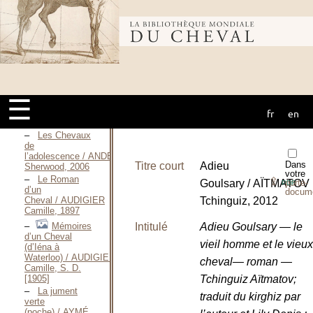
Bibliothèque
mondiale du
Description
scientifique
☰
Romans
(158)
fr
en
cheval
Les Chevaux
de
l’adolescence / ANDERSON
Dans
Titre court
Adieu
Sherwood, 2006
votre
Le Roman
⇪
Goulsary / AÏTMATOV
porte-
PDF
d’un
docum
Cheval / AUDIGIER
Tchinguiz, 2012
Camille, 1897
Mémoires
Intitulé
Adieu Goulsary — le
d’un Cheval
vieil homme et le vieux
(d’Iéna à
Waterloo) / AUDIGIER
cheval— roman —
Camille, S. D.
[1905]
Tchinguiz Aïtmatov;
La jument
traduit du kirghiz par
verte
(poche) / AYMÉ