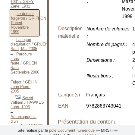
:
Mazar
1931 / GREY
Zane, 1931
Nove
Le dernier
1999
forgeron / GRIFFON
Robert,
Novembre
Description
Nombre de volumes
1
1999
matérielle
:
La leçon
d’équitation / GRUEN
Nombre de pages
:
4
Sara, Mai 2005
p
Parcours
sans
Dimensions
:
2
faute / GRUEN
Sara,
Septembre 2006
Illustrations
:
Il
Fulgor / GÉHIN
C
Jean-Pierre,
2005
Langue(s)
Français
Sweet
William / HAWKES
EAN
9782863743041
John, 1993
Autobiographie
Présentation du contenu
d’un
cheval / HAWKES
John, 1995
Site réalisé par le
pôle Document numérique
— MRSH —
Classement
: Art