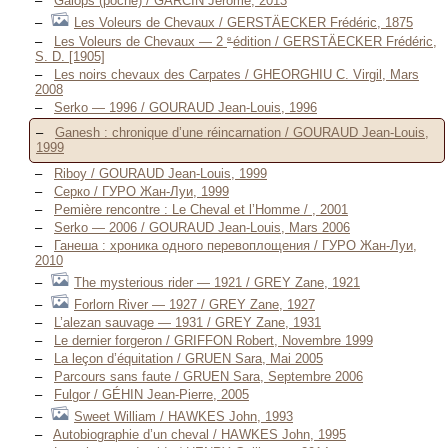
Galops (poche) / GARCIN Jérôme, 2013
Les Voleurs de Chevaux / GERSTÄECKER Frédéric, 1875
e
Les Voleurs de Chevaux — 2
édition / GERSTÄECKER Frédéric,
S. D. [1905]
Les noirs chevaux des Carpates / GHEORGHIU C. Virgil, Mars
2008
Serko — 1996 / GOURAUD Jean-Louis, 1996
Ganesh : chronique d’une réincarnation / GOURAUD Jean-Louis,
1999
Riboy / GOURAUD Jean-Louis, 1999
Серко / ГУРО Жан-Луи, 1999
Pemière rencontre : Le Cheval et l’Homme / , 2001
Serko — 2006 / GOURAUD Jean-Louis, Mars 2006
Ганеша : хроника одного перевоплощения / ГУРО Жан-Луи,
2010
The mysterious rider — 1921 / GREY Zane, 1921
Forlorn River — 1927 / GREY Zane, 1927
L’alezan sauvage — 1931 / GREY Zane, 1931
Le dernier forgeron / GRIFFON Robert, Novembre 1999
La leçon d’équitation / GRUEN Sara, Mai 2005
Parcours sans faute / GRUEN Sara, Septembre 2006
Fulgor / GÉHIN Jean-Pierre, 2005
Sweet William / HAWKES John, 1993
Autobiographie d’un cheval / HAWKES John, 1995