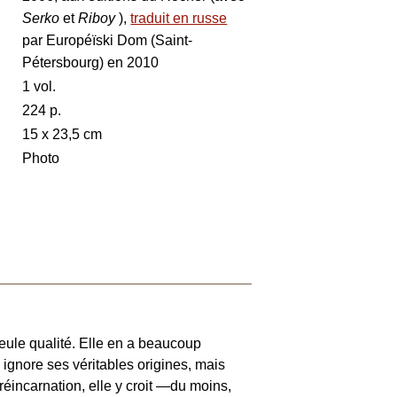
Serko
et
Riboy
),
traduit en russe
par Européïski Dom (Saint-
Pétersbourg) en 2010
1 vol.
224 p.
15 x 23,5 cm
Photo
seule qualité. Elle en a beaucoup
e ignore ses véritables origines, mais
a réincarnation, elle y croit —du moins,