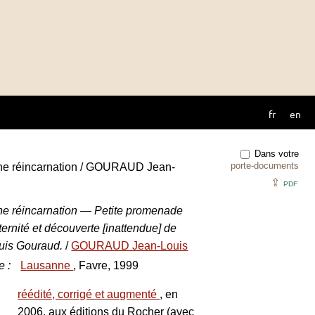
fr
en
Dans votre
porte-documents
une réincarnation / GOURAUD Jean-
⇪
PDF
ne réincarnation — Petite promenade
’éternité et découverte [inattendue] de
ouis Gouraud.
/
GOURAUD Jean-Louis
e
:
Lausanne
, Favre, 1999
réédité, corrigé et augmenté
, en
2006, aux éditions du Rocher (avec