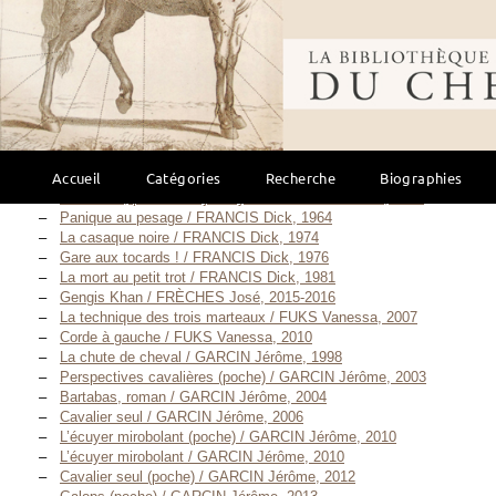
L’Invincible Race / DORIAN Tola, 1899
Belles histoires de chevaux / DRUON Maurice, 1973
Bibliothèque mondi
Coup de Fouet / DU BOUCHERON Bernard, 2006
Les chevaux de Fontenoy / ESPARBÈS Georges, [1901?]
L’homme qui murmurait à l’oreille des chevaux —
1996 / EVANS Nicholas, 1996
L’homme qui murmurait à l’oreille des chevaux — 2003 / EVANS
Nicholas, 2003
Accueil
Catégories
Recherche
Biographies
Blessés / EVERETT Percival, Janvier 2007
Petit-Bout, prince des jockeys / FINOT Louis-Jean, 1926
Panique au pesage / FRANCIS Dick, 1964
La casaque noire / FRANCIS Dick, 1974
Gare aux tocards ! / FRANCIS Dick, 1976
La mort au petit trot / FRANCIS Dick, 1981
Gengis Khan / FRÈCHES José, 2015-2016
La technique des trois marteaux / FUKS Vanessa, 2007
Corde à gauche / FUKS Vanessa, 2010
La chute de cheval / GARCIN Jérôme, 1998
Perspectives cavalières (poche) / GARCIN Jérôme, 2003
Bartabas, roman / GARCIN Jérôme, 2004
Cavalier seul / GARCIN Jérôme, 2006
L’écuyer mirobolant (poche) / GARCIN Jérôme, 2010
L’écuyer mirobolant / GARCIN Jérôme, 2010
Cavalier seul (poche) / GARCIN Jérôme, 2012