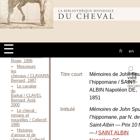
Le dernier
salut de
l’amazone / CHAUVY
Bibliothèque
Véronique, 2020
The One
They Could
mondiale du
Never
Catch / CLARKE
Roger, 1993
☰
That Streak
fr
en
cheval
of
Ebony / CLARKE
Roger, 1996
Messieurs
les
Dans
Titre court
Mémoires de John Spur
chevaux / CLAVARINE
votre
Bernard, 1987
⇪
l’hippomane / SAINT
porte-
PDF
docum
Le cavalier
ALBIN Napoléon DE,
du
Baïkal / CLAVEL
1851
Bernard, Août
2000
Intitulé
Mémoires de John Spur
Le cheval :
romans et
l’hippomane, par N. de
nouvelles / Collectif,
1995
Saint-Albin — Prix 10 f
Histoires
—
/
SAINT ALBIN
d’amour et de
chevaux / Collectif,