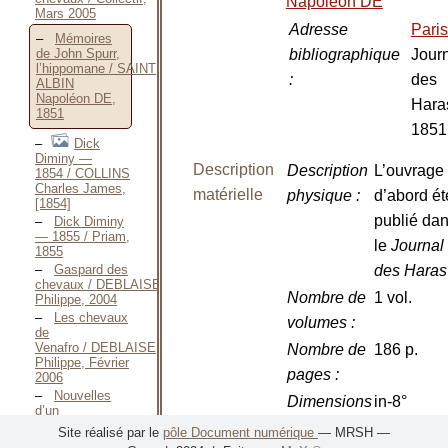
Napoléon DE
Mars 2005
Adresse
Pari
Mémoires
bibliographique
Jour
de John Spurr,
l’hippomane / SAINT
:
des
ALBIN
Napoléon DE,
Hara
1851
1851
Dick
Diminy —
Description
Description
L’ouvrage
1854 / COLLINS
Charles James,
matérielle
physique
:
d’abord ét
[1854]
publié da
Dick Diminy
— 1855 / Priam,
le
Journal
1855
Gaspard des
des Hara
chevaux / DEBLAISE
Nombre de
1 vol.
Philippe, 2004
Les chevaux
volumes
:
de
Venafro / DEBLAISE
Nombre de
186 p.
Philippe, Février
pages
:
2006
Nouvelles
Dimensions
in-8°
d’un
livre / DEBLAISE
:
Site réalisé par le
pôle Document numérique
— MRSH —
Philippe, 2007