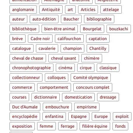
anglomanie
Antiquité
art
Articles
attelage
auteur
auto-édition
Baucher
bibliographie
bibliothèque
bien-être animal
Bourgelat
bouzkachi
brève
Cadre noir
califourchon
captation
catalogue
cavalerie
champion
Chantilly
cheval de chasse
cheval savant
chimère
chronophotographie
cinéma
cirque
classique
collectionneur
colloques
Comité olympique
commerce
comportement
concours complet
courses
dictionnaire
domestication
dressage
Duc d'Aumale
embouchure
empirisme
encyclopédie
enfantina
Espagne
Europe
exploit
exposition
femme
ferrage
filière équine
fonds