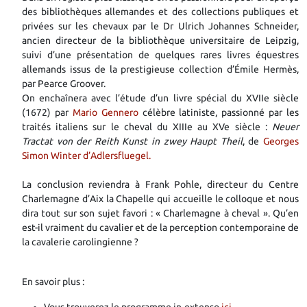
des bibliothèques allemandes et des collections publiques et
privées sur les chevaux par le Dr Ulrich Johannes Schneider,
ancien directeur de la bibliothèque universitaire de Leipzig,
suivi d’une présentation de quelques rares livres équestres
allemands issus de la prestigieuse collection d’Émile Hermès,
par Pearce Groover.
On enchaînera avec l’étude d’un livre spécial du XVIIe siècle
(1672) par
Mario Gennero
célèbre latiniste, passionné par les
traités italiens sur le cheval du XIIIe au XVe siècle :
Neuer
Tractat von der Reith Kunst in zwey Haupt Theil
, de
Georges
Simon Winter d’Adlersfluegel.
La conclusion reviendra à Frank Pohle, directeur du Centre
Charlemagne d’Aix la Chapelle qui accueille le colloque et nous
dira tout sur son sujet favori : « Charlemagne à cheval ». Qu’en
est-il vraiment du cavalier et de la perception contemporaine de
la cavalerie carolingienne ?
En savoir plus :
Vous trouverez le programme in-extenso
ici
.