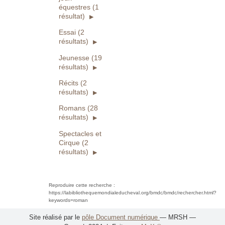
équestres (1
résultat)
Essai (2
résultats)
Jeunesse (19
résultats)
Récits (2
résultats)
Romans (28
résultats)
Spectacles et
Cirque (2
résultats)
Reproduire cette recherche :
https://labibliothequemondialeducheval.org/bmdc/bmdc/rechercher.html?
keywords=roman
Site réalisé par le
pôle Document numérique
— MRSH —