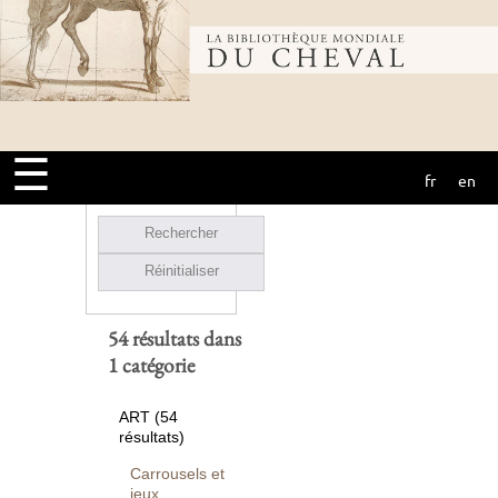
Ou entre
Bibliothèque
et
mondiale du
☰
Ouvrages
fr
en
cheval
numérisés seuls
Rechercher
Réinitialiser
54 résultats dans
1 catégorie
ART (54
résultats)
Carrousels et
jeux