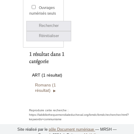
Ouvrages
numérisés seuls
Rechercher
Réinitialiser
1 résultat dans 1
catégorie
ART (1 résultat)
Romans (1
résultat)
Reproduire cette recherche :
https://labibliothequemondialeducheval.org/bmdc/bmdc/rechercher.html?
keywords=communisme
Site réalisé par le
pôle Document numérique
— MRSH —