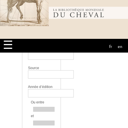
perfectionnement
Bibliothèque
Lieu
mondiale du
Langue
☰
fr
en
cheval
Bibliothèque
Source
Année d’édition
Ou entre
et