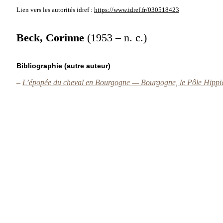
Lien vers les autorités
idref :
https://www.idref.fr/030518423
Beck, Corinne
(1953 – n. c.)
Bibliographie (autre auteur)
–
L’épopée du cheval en Bourgogne — Bourgogne, le Pôle Hippi