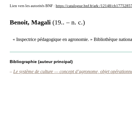
Lien vers les autorités
BNF :
https://catalogue.bnf.fr/ark:/12148/cb1775285
Benoit, Magali
(19.. – n. c.)
« Inspectrice pédagogique en agronomie. » Bibliothèque nationa
Bibliographie (auteur principal)
–
Le système de culture — concept d’agronome, objet opération