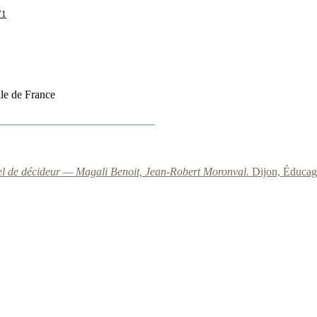
71
le de France
nel de décideur — Magali Benoit, Jean-Robert Moronval.
Dijon, Éducagr