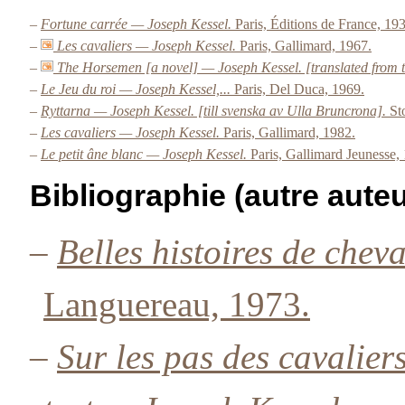
–
Fortune carrée — Joseph Kessel.
Paris, Éditions de France, 19
–
Les cavaliers — Joseph Kessel.
Paris, Gallimard, 1967.
–
The Horsemen [a novel] — Joseph Kessel. [translated from 
–
Le Jeu du roi — Joseph Kessel,...
Paris, Del Duca, 1969.
–
Ryttarna — Joseph Kessel. [till svenska av Ulla Bruncrona].
St
–
Les cavaliers — Joseph Kessel.
Paris, Gallimard, 1982.
–
Le petit âne blanc — Joseph Kessel.
Paris, Gallimard Jeunesse,
Bibliographie (autre auteu
–
Belles histoires de chev
Languereau, 1973.
–
Sur les pas des cavalie