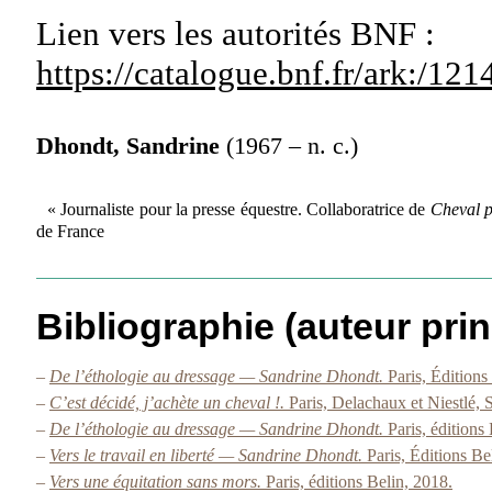
Lien vers les autorités
BNF :
https://catalogue.bnf.fr/ark:/1
Dhondt, Sandrine
(1967 – n. c.)
« Journaliste pour la presse équestre. Collaboratrice de
Cheval 
de France
Bibliographie (auteur prin
–
De l’éthologie au dressage — Sandrine Dhondt.
Paris, Éditions
–
C’est décidé, j’achète un cheval !.
Paris, Delachaux et Niestlé,
–
De l’éthologie au dressage — Sandrine Dhondt.
Paris, éditions
–
Vers le travail en liberté — Sandrine Dhondt.
Paris, Éditions Be
–
Vers une équitation sans mors.
Paris, éditions Belin, 2018.