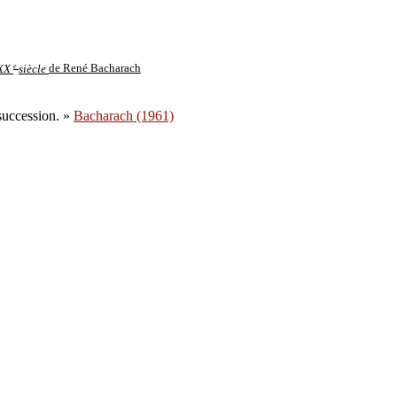
e
 XX
siècle
de René Bacharach
 succession. »
Bacharach (1961)