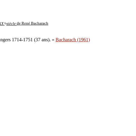
e
 XX
siècle
de René Bacharach
Angers 1714-1751 (37 ans). »
Bacharach (1961)