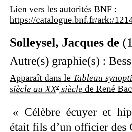
Lien vers les autorités
BNF :
https://catalogue.bnf.fr/ark:/1
Solleysel, Jacques de
(1
Autre(s) graphie(s)
: Bess
Apparaît dans le
Tableau synopti
e
siècle au XX
siècle
de René Bac
« Célèbre écuyer et hipp
était fils d’un officier d