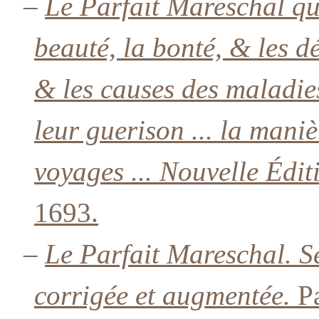
–
Le Parfait Mareschal qu
beauté, la bonté, & les d
& les causes des maladies
leur guerison ... la maniè
voyages ... Nouvelle Édit
1693.
–
Le Parfait Mareschal. S
corrigée et augmentée.
Pa