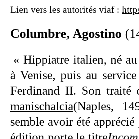
Lien vers les autorités
viaf :
http
Columbre, Agostino
(14
« Hippiatre italien, né a
à Venise, puis au service
Ferdinand II. Son traité d
manischalcia
(Naples, 149
semble avoir été apprécié
édition porte le titre
Incomi