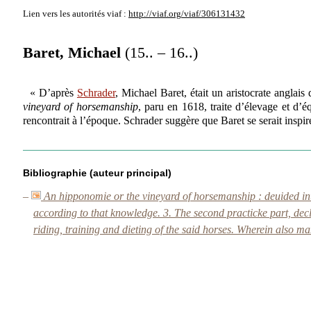
Lien vers les autorités
viaf :
http://viaf.org/viaf/306131432
Baret, Michael
(15.. – 16..)
« D’après
Schrader
, Michael Baret, était un aristocrate anglai
vineyard of horsemanship
, paru en 1618, traite d’élevage et d’éq
rencontrait à l’époque. Schrader suggère que Baret se serait insp
Bibliographie (auteur principal)
–
An hipponomie or the vineyard of horsemanship : deuided into
according to that knowledge. 3. The second practicke part, decla
riding, training and dieting of the said horses. Wherein also man