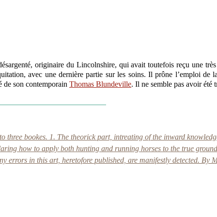
s désargenté, originaire du Lincolnshire, qui avait toutefois reçu une t
uitation, avec une dernière partie sur les soins. Il prône l’emploi de 
iré de son contemporain
Thomas Blundeville
. Il ne semble pas avoir été
 three bookes. 1. The theorick part, intreating of the inward knowledg
ring how to apply both hunting and running horses to the true grounds o
y errors in this art, heretofore published, are manifestly detected. By M