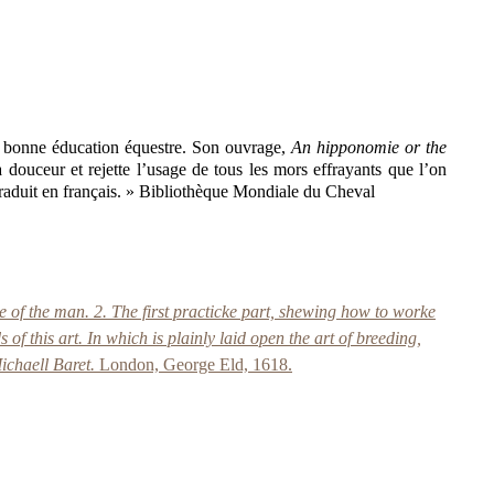
rès bonne éducation équestre. Son ouvrage,
An hipponomie or the
la douceur et rejette l’usage de tous les mors effrayants que l’on
 traduit en français. » Bibliothèque Mondiale du Cheval
e of the man. 2. The first practicke part, shewing how to worke
f this art. In which is plainly laid open the art of breeding,
ichaell Baret.
London, George Eld, 1618.