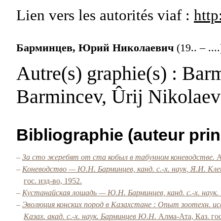
Lien vers les autorités
viaf :
http
Барминцев, Юрий Николаевич
(19.. – ....
Autre(s) graphie(s)
: Barm
Barmincev, Ûrij Nikolaev
Bibliographie (auteur prin
–
За сто жеребят от ста кобыл в табунном коневодстве.
А
–
Коневодство — Ю.Н. Барминцев, канд. с.-х. наук, Я.И. Клей
гос. изд-во, 1952.
–
Кустанайская лошадь — Ю.Н. Барминцев, канд. с.-х. наук.
–
Эволюция конских пород в Казахстане : Опыт зоотехн. 
Казах. акад. с.-х. наук. Барминцев Ю.Н.
Алма-Ата, Каз. гос